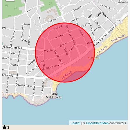
Leaflet
| ©
OpenStreetMap
contributors
0