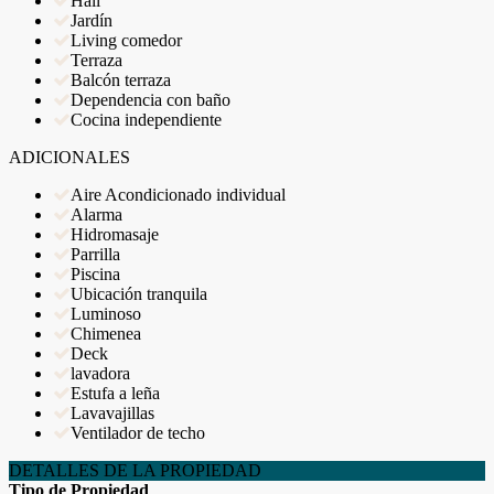
Hall
Jardín
Living comedor
Terraza
Balcón terraza
Dependencia con baño
Cocina independiente
ADICIONALES
Aire Acondicionado individual
Alarma
Hidromasaje
Parrilla
Piscina
Ubicación tranquila
Luminoso
Chimenea
Deck
lavadora
Estufa a leña
Lavavajillas
Ventilador de techo
DETALLES DE LA PROPIEDAD
Tipo de Propiedad