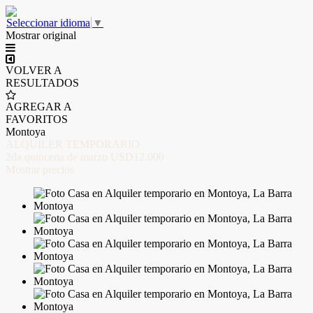
Seleccionar idioma
▼
Mostrar original
VOLVER A
RESULTADOS
AGREGAR A
FAVORITOS
Montoya
ALQUILER TEMPORARIO
2da quincena de marzo
USD12.000
Mostrar precios