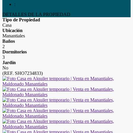
:
DETALLES DE LA PROPIEDAD
Tipo de Propiedad
Casa
Ubicación
Manantiales
Baños
2
Dormitorios
3
Jardín
No
(REF. SHO7234833)