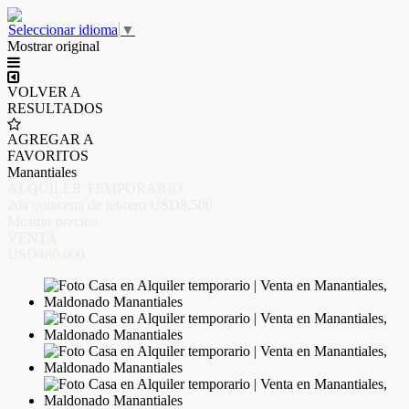
Seleccionar idioma
▼
Mostrar original
VOLVER A
RESULTADOS
AGREGAR A
FAVORITOS
Manantiales
ALQUILER TEMPORARIO
2da quincena de febrero
USD8.500
Mostrar precios
VENTA
USD480.000