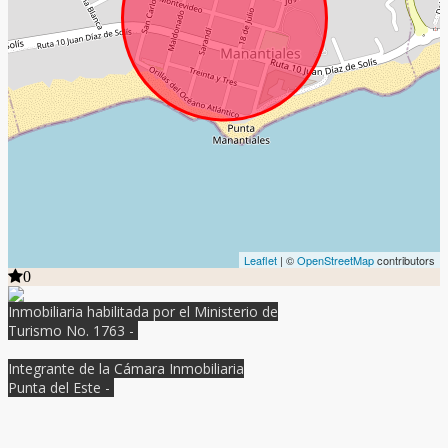
Leaflet
| ©
OpenStreetMap
contributors
0
Inmobiliaria habilitada por el Ministerio de
Turismo No. 1763 -
Integrante de la Cámara Inmobiliaria
Punta del Este -