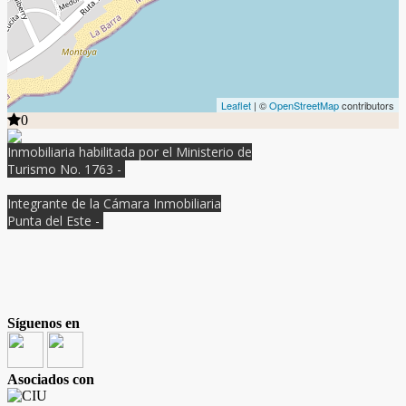
Leaflet
| ©
OpenStreetMap
contributors
0
Inmobiliaria habilitada por el Ministerio de
Turismo No. 1763 -
Integrante de la Cámara Inmobiliaria
Punta del Este -
Síguenos en
Asociados con