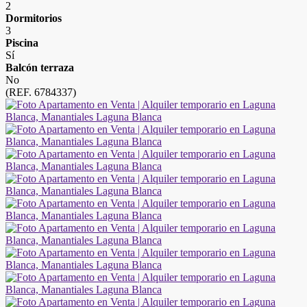
2
Dormitorios
3
Piscina
Sí
Balcón terraza
No
(REF. 6784337)