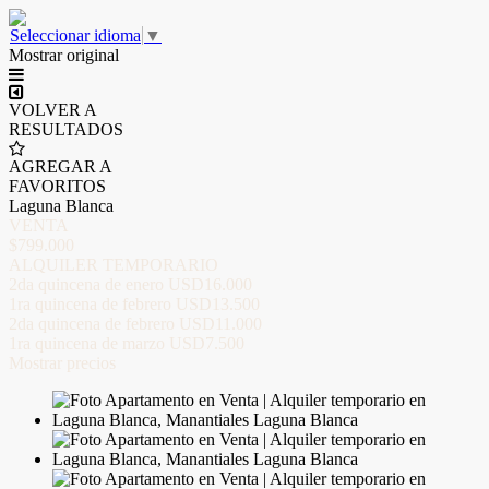
Seleccionar idioma
▼
Mostrar original
VOLVER A
RESULTADOS
AGREGAR A
FAVORITOS
Laguna Blanca
VENTA
$799.000
ALQUILER TEMPORARIO
2da quincena de enero
USD16.000
1ra quincena de febrero
USD13.500
2da quincena de febrero
USD11.000
1ra quincena de marzo
USD7.500
Mostrar precios