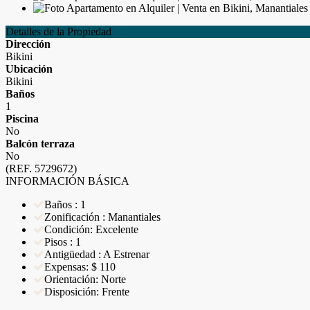
Detalles de la Propiedad
Dirección
Bikini
Ubicación
Bikini
Baños
1
Piscina
No
Balcón terraza
No
(REF. 5729672)
INFORMACIÓN BÁSICA
Baños : 1
Zonificación : Manantiales
Condición: Excelente
Pisos : 1
Antigüedad : A Estrenar
Expensas: $ 110
Orientación: Norte
Disposición: Frente