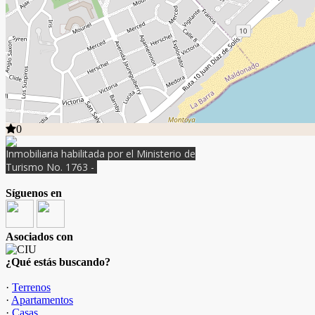
0
Inmobiliaria habilitada por el Ministerio de
Turismo No. 1763 -
Síguenos en
Asociados con
¿Qué estás buscando?
·
Terrenos
·
Apartamentos
·
Casas