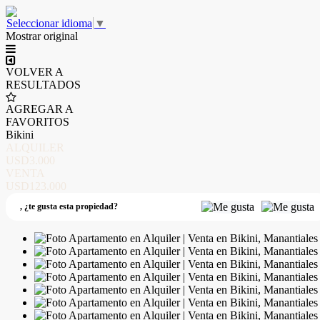
Seleccionar idioma
▼
Mostrar original
VOLVER A
RESULTADOS
AGREGAR A
FAVORITOS
Bikini
ALQUILER
USD3.000
VENTA
USD123.000
,
¿te gusta esta propiedad?