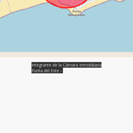
Integrante de la Cámara Inmobiliaria
Punta del Este -