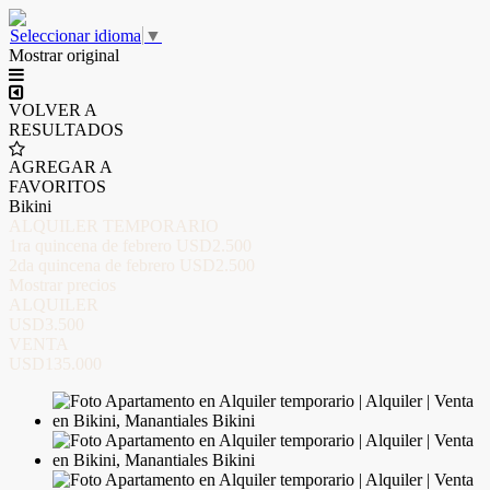
Seleccionar idioma
▼
Mostrar original
VOLVER A
RESULTADOS
AGREGAR A
FAVORITOS
Bikini
ALQUILER TEMPORARIO
1ra quincena de febrero
USD2.500
2da quincena de febrero
USD2.500
Mostrar precios
ALQUILER
USD3.500
VENTA
USD135.000