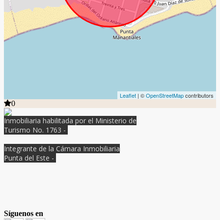
Leaflet
| ©
OpenStreetMap
contributors
0
Inmobiliaria habilitada por el Ministerio de
Turismo No. 1763 -
Integrante de la Cámara Inmobiliaria
Punta del Este -
Síguenos en