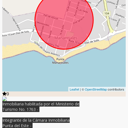
Leaflet
| ©
OpenStreetMap
contributors
0
Inmobiliaria habilitada por el Ministerio de
Turismo No. 1763 -
Integrante de la Cámara Inmobiliaria
Punta del Este -