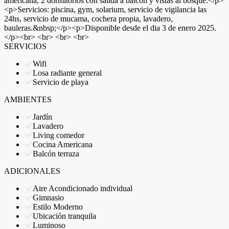
americana, 2 dormitorios con salida a balcón y vistas al bosque.</p>
<p>Servicios: piscina, gym, solarium, servicio de vigilancia las
24hs, servicio de mucama, cochera propia, lavadero,
bauleras.&nbsp;</p><p>Disponible desde el dia 3 de enero 2025.
</p><br> <br> <br> <br>
SERVICIOS
Wifi
Losa radiante general
Servicio de playa
AMBIENTES
Jardín
Lavadero
Living comedor
Cocina Americana
Balcón terraza
ADICIONALES
Aire Acondicionado individual
Gimnasio
Estilo Moderno
Ubicación tranquila
Luminoso