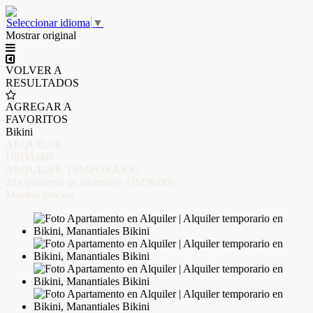
Seleccionar idioma
▼
Mostrar original
VOLVER A
RESULTADOS
AGREGAR A
FAVORITOS
Bikini
ALQUILER
USD5.000
ALQUILER TEMPORARIO
2da quincena de diciembre
USD8.000
Mostrar precios