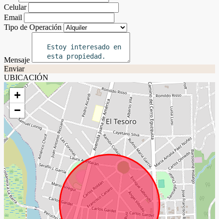
Celular
Email
Tipo de Operación
Mensaje
Enviar
UBICACIÓN
+
−