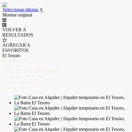
Seleccionar idioma
▼
Mostrar original
VOLVER A
RESULTADOS
AGREGAR A
FAVORITOS
El Tesoro
ALQUILER
USD3.500
ALQUILER TEMPORARIO
Fin de año
USD5.500
1ra quincena de enero
$10
Mostrar precios