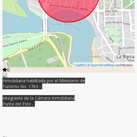
Leaflet
| ©
OpenStreetMap
contributors
0
Inmobiliaria habilitada por el Ministerio de
Turismo No. 1763 -
Integrante de la Cámara Inmobiliaria
Punta del Este -